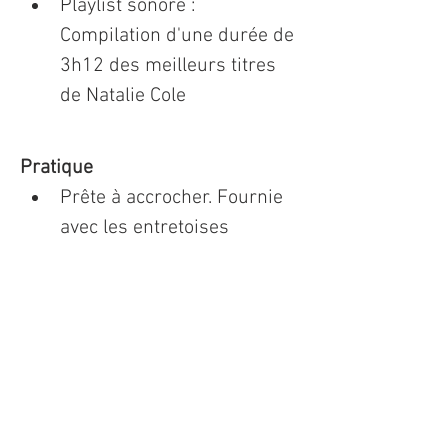
Playlist sonore : 
Compilation d'une durée de 
3h12 des meilleurs titres 
de Natalie Cole
Pratique
Prête à accrocher. Fournie 
avec les entretoises 
aluminium
Expédition : depuis la 
France
Authentification
Signature : Oeuvre signée à 