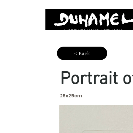
LISTEN TO YOUR ARTWORK
< Back
Portrait 
25x25cm